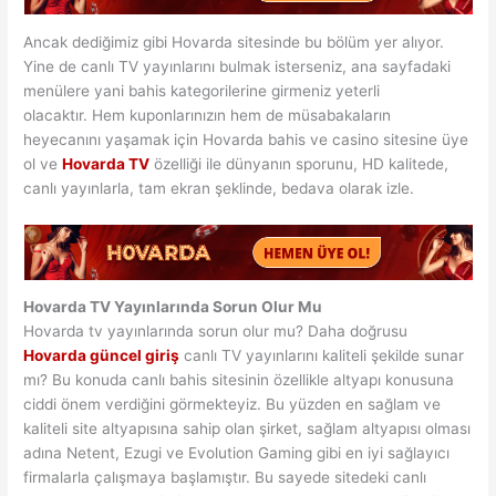
Ancak dediğimiz gibi Hovarda sitesinde bu bölüm yer alıyor.
Yine de canlı TV yayınlarını bulmak isterseniz, ana sayfadaki
menülere yani bahis kategorilerine girmeniz yeterli
olacaktır. Hem kuponlarınızın hem de müsabakaların
heyecanını yaşamak için Hovarda bahis ve casino sitesine üye
ol ve
Hovarda TV
özelliği ile dünyanın sporunu, HD kalitede,
canlı yayınlarla, tam ekran şeklinde, bedava olarak izle.
Hovarda TV Yayınlarında Sorun Olur Mu
Hovarda tv yayınlarında sorun olur mu? Daha doğrusu
Hovarda güncel giriş
canlı TV yayınlarını kaliteli şekilde sunar
mı? Bu konuda canlı bahis sitesinin özellikle altyapı konusuna
ciddi önem verdiğini görmekteyiz. Bu yüzden en sağlam ve
kaliteli site altyapısına sahip olan şirket, sağlam altyapısı olması
adına Netent, Ezugi ve Evolution Gaming gibi en iyi sağlayıcı
firmalarla çalışmaya başlamıştır. Bu sayede sitedeki canlı