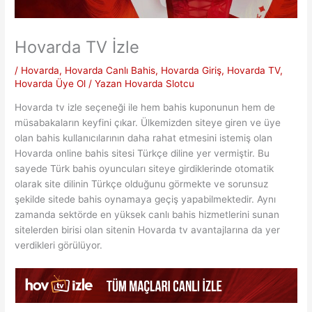
Hovarda TV İzle
/
Hovarda
,
Hovarda Canlı Bahis
,
Hovarda Giriş
,
Hovarda TV
,
Hovarda Üye Ol
/ Yazan
Hovarda Slotcu
Hovarda tv izle seçeneği ile hem bahis kuponunun hem de
müsabakaların keyfini çıkar. Ülkemizden siteye giren ve üye
olan bahis kullanıcılarının daha rahat etmesini istemiş olan
Hovarda online bahis sitesi Türkçe diline yer vermiştir. Bu
sayede Türk bahis oyuncuları siteye girdiklerinde otomatik
olarak site dilinin Türkçe olduğunu görmekte ve sorunsuz
şekilde sitede bahis oynamaya geçiş yapabilmektedir. Aynı
zamanda sektörde en yüksek canlı bahis hizmetlerini sunan
sitelerden birisi olan sitenin Hovarda tv avantajlarına da yer
verdikleri görülüyor.