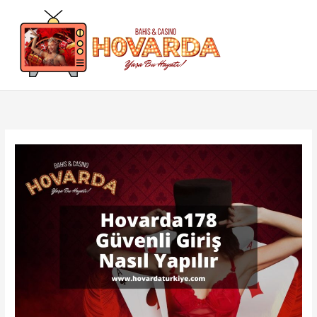
İçeriğe
atla