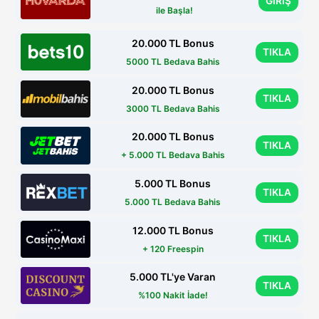
GİRİŞ
ile Başla!
20.000 TL Bonus
TIKLA
5000 TL Bedava Bahis
20.000 TL Bonus
TIKLA
3000 TL Bedava Bahis
20.000 TL Bonus
TIKLA
+ 5.000 TL Bedava Bahis
5.000 TL Bonus
TIKLA
5.000 TL Bedava Bahis
12.000 TL Bonus
TIKLA
+ 120 Freespin
5.000 TL'ye Varan
TIKLA
%100 Nakit İade!