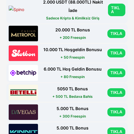
2.000 USDT (88.000TL) Nakit
TIKL
İade
A
Sadece Kripto & Kimliksiz Giriş
20.000 TL Bonus
TIKLA
+ 200 Freespin
10.000 TL Hoşgeldin Bonusu
TIKLA
+ 50 Freespin
6.000 TL Hoş Geldin Bonusu
TIKLA
+ 80 Freespin
5050 TL Bonus
TIKLA
+ 500 TL Bedava Bahis
5.000 TL Bonus
TIKLA
+ 300 Freespin
5.000 TL Bonus
TIKLA