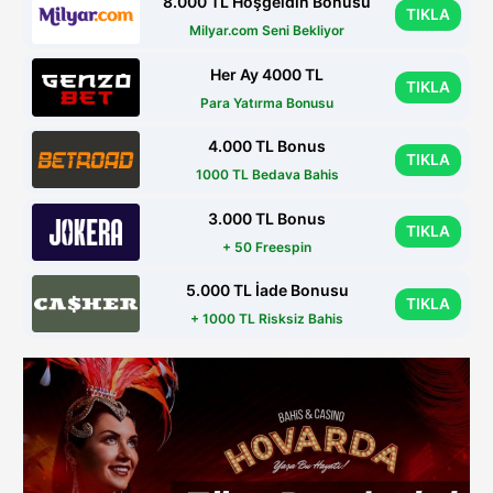
8.000 TL Hoşgeldin Bonusu
TIKLA
Milyar.com Seni Bekliyor
Her Ay 4000 TL
TIKLA
Para Yatırma Bonusu
4.000 TL Bonus
TIKLA
1000 TL Bedava Bahis
3.000 TL Bonus
TIKLA
+ 50 Freespin
5.000 TL İade Bonusu
TIKLA
+ 1000 TL Risksiz Bahis