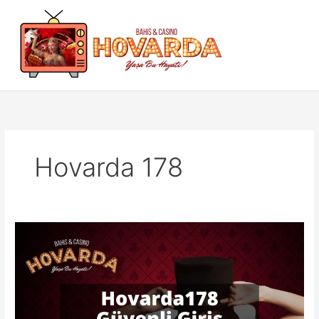
İçeriğe
atla
Hovarda 178