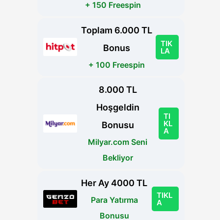
+ 150 Freespin
Toplam 6.000 TL
TIK
Bonus
LA
+ 100 Freespin
8.000 TL
Hoşgeldin
TI
KL
Bonusu
A
Milyar.com Seni
Bekliyor
Her Ay 4000 TL
TIKL
Para Yatırma
A
Bonusu