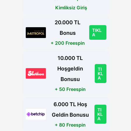
Kimliksiz Giriş
20.000 TL
TIKL
Bonus
A
+ 200 Freespin
10.000 TL
Hoşgeldin
TI
KL
A
Bonusu
+ 50 Freespin
6.000 TL Hoş
TI
KL
Geldin Bonusu
A
+ 80 Freespin