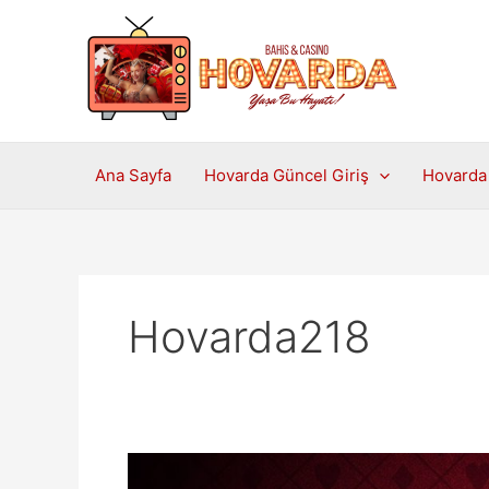
İçeriğe
atla
Ana Sayfa
Hovarda Güncel Giriş
Hovarda 
Hovarda218