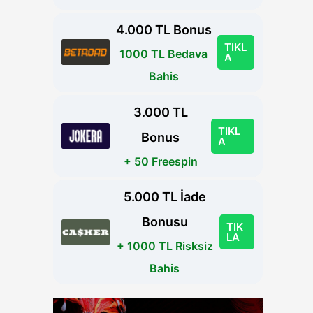
4.000 TL Bonus
TIKL
1000 TL Bedava
A
Bahis
3.000 TL
TIKL
Bonus
A
+ 50 Freespin
5.000 TL İade
Bonusu
TIK
LA
+ 1000 TL Risksiz
Bahis