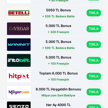
+ 80 Freespin
5050 TL Bonus
TIKLA
+ 500 TL Bedava Bahis
5.000 TL Bonus
TIKLA
+ 300 Freespin
5.000 TL Bonus
TIKLA
+ 500 TL Bedava Bahis
5.000 TL Bonus
TIKLA
+ 150 Freespin
Toplam 6.000 TL Bonus
TIKLA
+ 100 Freespin
8.000 TL Hoşgeldin Bonusu
TIKLA
Milyar.com Seni Bekliyor
Her Ay 4000 TL
TIKLA