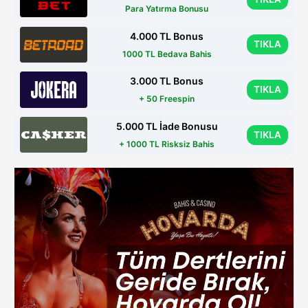
Para Yatırma Bonusu
4.000 TL Bonus
TIKLA
1000 TL Bedava Bahis
3.000 TL Bonus
TIKLA
+ 50 Freespin
5.000 TL İade Bonusu
TIKLA
+ 1000 TL Risksiz Bahis