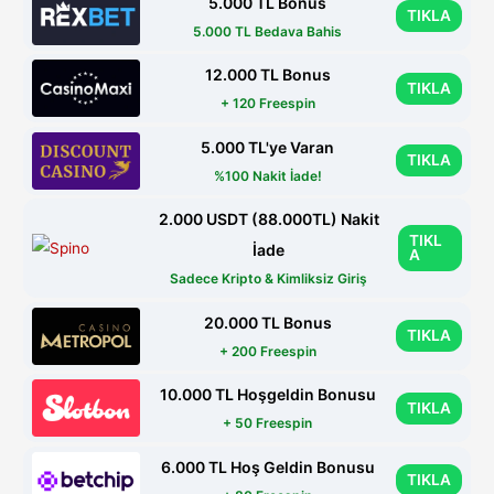
5.000 TL Bonus
TIKLA
5.000 TL Bedava Bahis
12.000 TL Bonus
TIKLA
+ 120 Freespin
5.000 TL'ye Varan
TIKLA
%100 Nakit İade!
2.000 USDT (88.000TL) Nakit
TIKL
İade
A
Sadece Kripto & Kimliksiz Giriş
20.000 TL Bonus
TIKLA
+ 200 Freespin
10.000 TL Hoşgeldin Bonusu
TIKLA
+ 50 Freespin
6.000 TL Hoş Geldin Bonusu
TIKLA