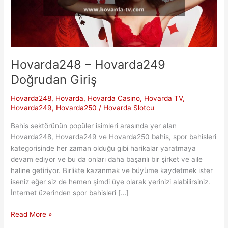
Hovarda248 – Hovarda249
Doğrudan Giriş
Hovarda248
,
Hovarda
,
Hovarda Casino
,
Hovarda TV
,
Hovarda249
,
Hovarda250
/
Hovarda Slotcu
Bahis sektörünün popüler isimleri arasında yer alan
Hovarda248, Hovarda249 ve Hovarda250 bahis, spor bahisleri
kategorisinde her zaman olduğu gibi harikalar yaratmaya
devam ediyor ve bu da onları daha başarılı bir şirket ve aile
haline getiriyor. Birlikte kazanmak ve büyüme kaydetmek ister
iseniz eğer siz de hemen şimdi üye olarak yerinizi alabilirsiniz.
İnternet üzerinden spor bahisleri […]
Hovarda248
Read More »
–