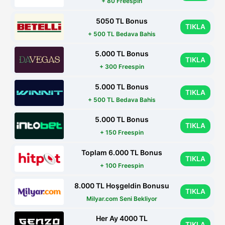
+ 80 Freespin
5050 TL Bonus
TIKLA
+ 500 TL Bedava Bahis
5.000 TL Bonus
TIKLA
+ 300 Freespin
5.000 TL Bonus
TIKLA
+ 500 TL Bedava Bahis
5.000 TL Bonus
TIKLA
+ 150 Freespin
Toplam 6.000 TL Bonus
TIKLA
+ 100 Freespin
8.000 TL Hoşgeldin Bonusu
TIKLA
Milyar.com Seni Bekliyor
Her Ay 4000 TL
TIKLA