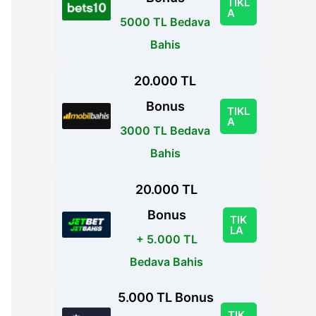
TIKL
A
5000 TL Bedava
Bahis
20.000 TL
Bonus
TIKL
A
3000 TL Bedava
Bahis
20.000 TL
Bonus
TIK
LA
+ 5.000 TL
Bedava Bahis
5.000 TL Bonus
TIK