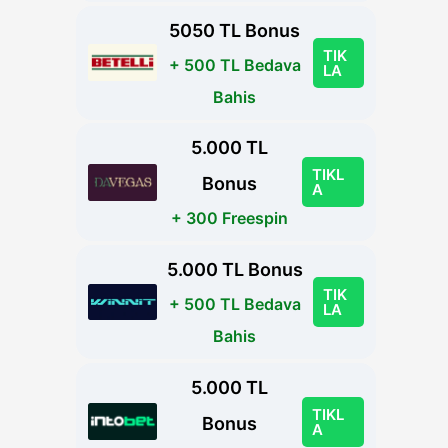
5050 TL Bonus
TIK
+ 500 TL Bedava
LA
Bahis
5.000 TL
TIKL
Bonus
A
+ 300 Freespin
5.000 TL Bonus
TIK
+ 500 TL Bedava
LA
Bahis
5.000 TL
TIKL
Bonus
A