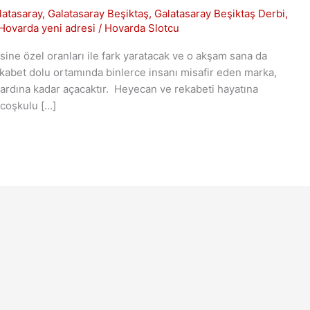
latasaray
,
Galatasaray Beşiktaş
,
Galatasaray Beşiktaş Derbi
,
Hovarda yeni adresi
/
Hovarda Slotcu
ine özel oranları ile fark yaratacak ve o akşam sana da
ekabet dolu ortamında binlerce insanı misafir eden marka,
 ardına kadar açacaktır. Heyecan ve rekabeti hayatına
 coşkulu […]