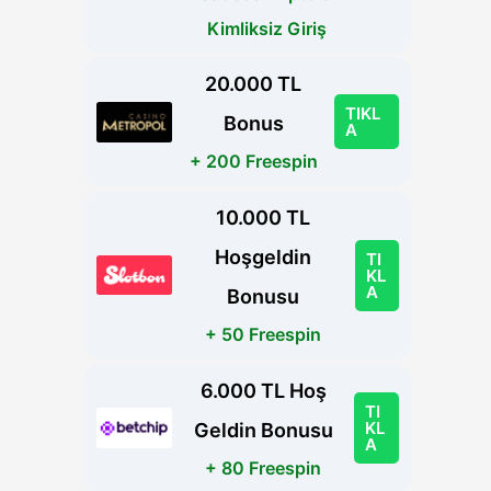
Kimliksiz Giriş
20.000 TL
TIKL
Bonus
A
+ 200 Freespin
10.000 TL
Hoşgeldin
TI
KL
A
Bonusu
+ 50 Freespin
6.000 TL Hoş
TI
KL
Geldin Bonusu
A
+ 80 Freespin