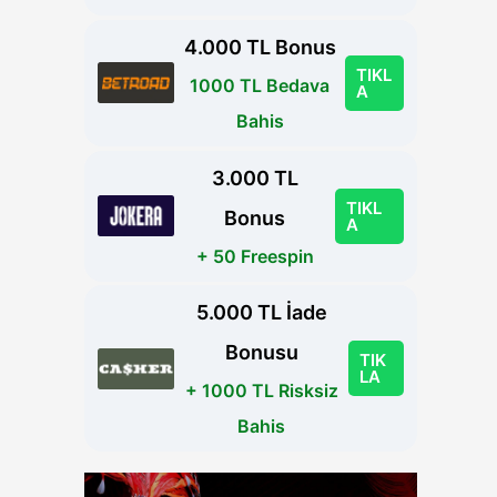
4.000 TL Bonus
TIKL
1000 TL Bedava
A
Bahis
3.000 TL
TIKL
Bonus
A
+ 50 Freespin
5.000 TL İade
Bonusu
TIK
LA
+ 1000 TL Risksiz
Bahis