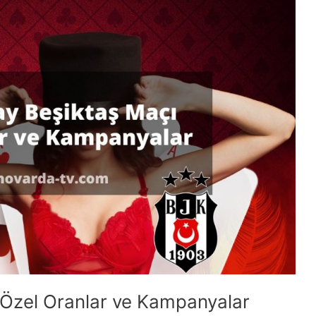
 Özel Oranlar ve Kampanyalar