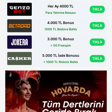
Her Ay 4000 TL
TIKLA
Para Yatırma Bonusu
4.000 TL Bonus
TIKLA
1000 TL Bedava Bahis
3.000 TL Bonus
TIKLA
+ 50 Freespin
5.000 TL İade Bonusu
TIKLA
+ 1000 TL Risksiz Bahis