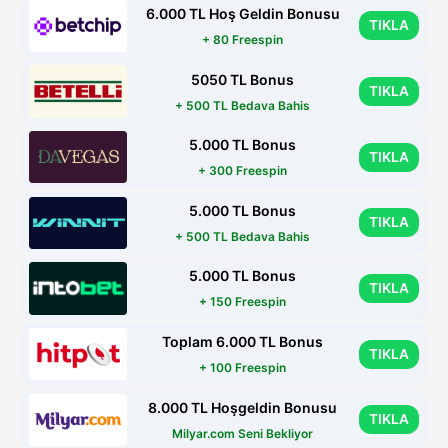
6.000 TL Hoş Geldin Bonusu
TIKLA
+ 80 Freespin
5050 TL Bonus
TIKLA
+ 500 TL Bedava Bahis
5.000 TL Bonus
TIKLA
+ 300 Freespin
5.000 TL Bonus
TIKLA
+ 500 TL Bedava Bahis
5.000 TL Bonus
TIKLA
+ 150 Freespin
Toplam 6.000 TL Bonus
TIKLA
+ 100 Freespin
8.000 TL Hoşgeldin Bonusu
TIKLA
Milyar.com Seni Bekliyor